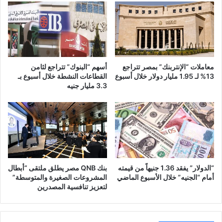
معاملات “الإنتربنك” بمصر تتراجع
أسهم “البنوك” تتراجع لثامن
13% لـ 1.95 مليار دولار خلال أسبوع
القطاعات النشطة خلال أسبوع بـ
3.3 مليار جنيه
“الدولار” يفقد 1.36 جنيهاً من قيمته
بنك QNB مصر يطلق ملتقى “أبطال
أمام “الجنيه” خلال الأسبوع الماضي
المشروعات الصغيرة والمتوسطة”
لتعزيز تنافسية المصدرين