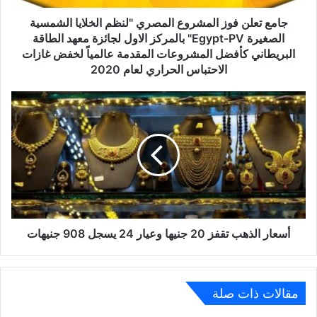
الصغيرة
Egypt-
جامع تعلن فوز المشروع المصري "لنظم الخلايا الشمسية
PV"
الصغيرة Egypt-PV" بالمركز الاول لجائزة معهد الطاقة
بالمركز
البريطاني كأفضل المشروعات المقدمة عالمياً لخفض غازات
الاول
الاحتباس الحراري لعام 2020
لجائزة
معهد
أسعار
الطاقة
الذهب
البريطاني
تقفز
كأفضل
20
المشروعات
جنيها
المقدمة
وعيار
عالمياً
24
لخفض
يسجل
غازات
908
الاحتباس
جنيهات
أسعار الذهب تقفز 20 جنيها وعيار 24 يسجل 908 جنيهات
الحراري
لعام
2020
مقالات ذات صلة