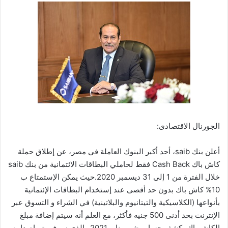
الجورنال الاقتصادى:
أعلن بنك saib، أحد أكبر البنوك العاملة في مصر، عن إطلاق حملة
كاش باك Cash Back فقط لحاملي البطاقات الائتمانية من بنك saib
خلال الفترة من 1 إلى 31 ديسمبر 2020.حيث يمكن الإستمتاع ب
10% كاش باك بدون حد أقصى عند إستخدام البطاقات الإئتمانية
بأنواعها (الكلاسيكية والتيتانيوم والبلاتينية) في الشراء و التسوق عبر
الإنترنت بحد أدنى 500 جنيه فأكثر، مع العلم أنه سيتم إضافة مبلغ
الكاش باك بكشف حساب شهر يناير 2021 والذي سوف يتم إصداره