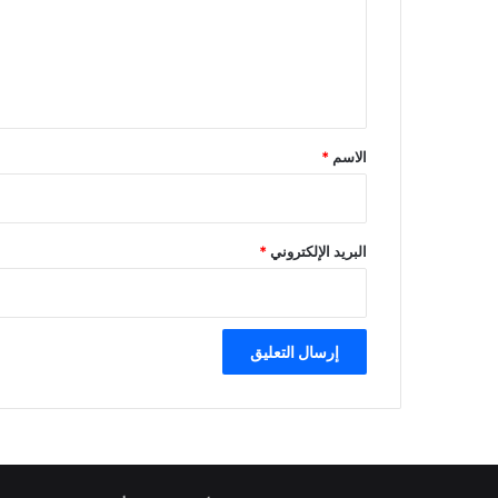
ع
ل
ي
ق
*
الاسم
*
البريد الإلكتروني
*