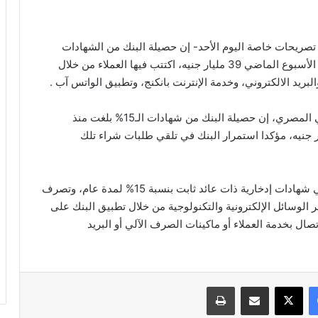
صريحات خاصة اليوم الأحد- إن حصيلة البنك من الشهادات
الإدخارية ذات العائد الثابت 15% ومدتها سنة، بلغ بنهاية الأسبوع الماضي 39 مليار جنيه، اكتتب فيها العملاء من خلال
البريد الالكتروني، وخدمة الإنترنت بانكنج، وتطبيق الواتس آب .
من جانبه..قال يحيي أبو الفتوح نائب رئيس البنك الأهلي المصري، إن حصيلة البنك من شهادات الـ15% بلغت منذ
 22 مارس الماضي وحتى الآن، نحو 82 مليار جنيه، مؤكدا استمرار البنك في تلقي طلبات شراء تلك
وكان بنكا الأهلي ومصر قد طرحا في 22 مارس الماضي شهادات إدخارية ذات عائد ثابت بنسبة 15% لمدة عام، وتصرف
 الوسائل الإلكترونية والتكنولوجية من خلال تطبيق البنك على
لاتصال بخدمة العملاء أو ماكينات الصرف الآلي أو البريد
فيسبوك
‫X
مشاركة عبر البريد
طباعة