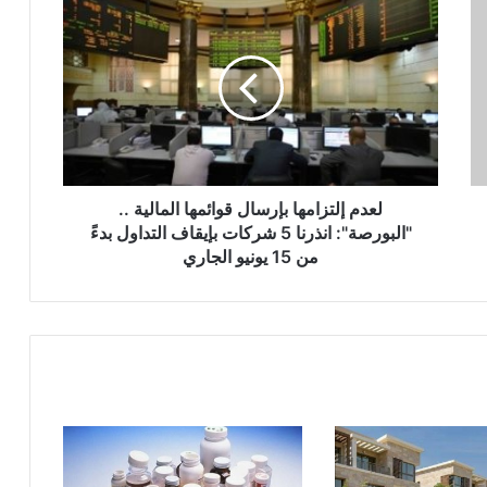
لعدم
إلتزامها
بإرسال
قوائمها
المالية
..
"البورصة":
انذرنا
5
شركات
لعدم إلتزامها بإرسال قوائمها المالية ..
بإيقاف
"البورصة": انذرنا 5 شركات بإيقاف التداول بدءً
التداول
من 15 يونيو الجاري
بدءً
من
15
يونيو
الجاري