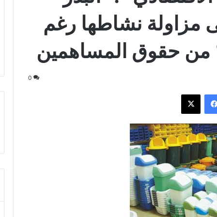
ى مزاولة نشاطها رغم
0
فيسبوك
‫X