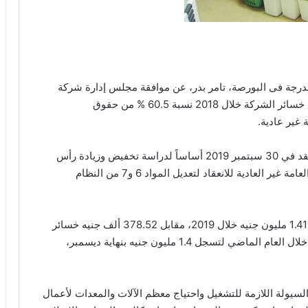
رجة فى البورصة، تامر بدر، عن موافقة مجلس إدارة شركة
البدر للبلاستيك على استمرار مزاولة النشاط رغم بلوغ خسائر الشركة خلال 2018 نسبة 60.5 % من حقوق
غير عادية.
وقال إن المجلس وافق على اتخاذ المركز المالي المنعقد في 30 سبتمبر 2019 أساساً لدراسة تخفيض وزيادة رأس
المال للشركة، كما وافق المجلس على دعوة الجمعية العامة غير العادية للانعقاد لتعديل المواد 6 و7 من النظام
وكانت الشركة قد حققت خلال 2019 صافي خسائر بلغ 1.41 مليون جنيه خلال 2019، مقابل 378.52 ألف جنيه خسائر
خلال العام السابق له 2018، وتراجعت إيرادات الشركة خلال العام الماضي لتسجل 1.4 مليون جنيه بنهاية ديسمبر،
سيولة اللازمة للتشغيل واحتياج معظم الآلات والمعدات لأعمال