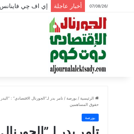
أخبار عاجلة
إي اف چي فاينانس ت
/07/08/26
الرئيسية
/
بورصة
/
حقوق المساهمين
بورصة
تامر بدر لـ”الجورنال 