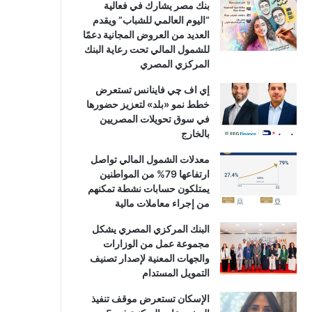
بنك مصر يشارك في فعالية
“اليوم العالمي للشباب” ويقدم
العديد من العروض المجانية دعمًا
للشمول المالي تحت رعاية البنك
المركزي المصري
إي اف چي فاينانس تستعرض
خطط نمو «بلد» لتعزيز حضورها
في سوق تحويلات المصريين
بالخارج
معدلات الشمول المالي تواصل
ارتفاعها 79% من المواطنين
يمتلكون حسابات نشطة تمكنهم
من إجراء معاملات مالية
البنك المركزي المصري يشكل
مجموعة عمل من الوزارات
والجهات المعنية لإصدار تصنيف
التمويل المستدام
الإسكان تستعرض موقف تنفيذ