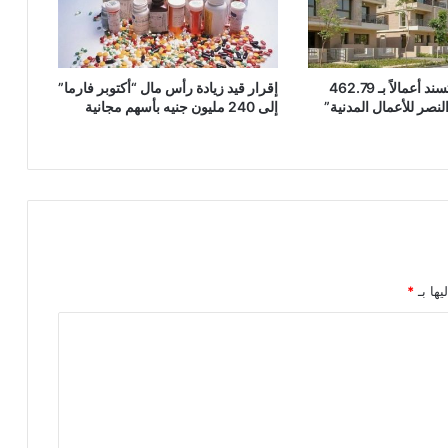
“مدينة مصر” تسند أعمالاً بـ 462.79
إقرار قيد زيادة رأس مال “أكتوبر فارما”
لنصر للأعمال المدنية”
إلى 240 مليون جنيه بأسهم مجانية
يها بـ
*