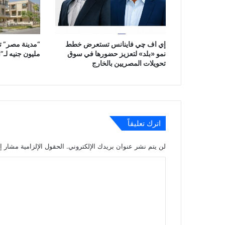
إي اف چي فاينانس تستعرض خطط
نمو «بلد» لتعزيز حضورها في سوق
مليون جنيه لـ”ا
تحويلات المصريين بالخارج
اترك تعليقاً
لن يتم نشر عنوان بريدك الإلكتروني.
الحقول الإلزامية مشار إل
ا
ل
ت
ع
ل