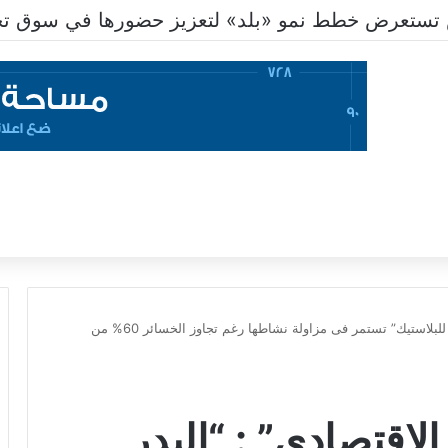
ستعرض خطط نمو «بلد» لتعزيز حضورها في سوق تحوي
تامر بدر لـ”الجورنال الاقتصادي” : “البدر للبلاستيك” تستمر فى مزاولة نشاطها رغم تجاوز الخسائر 60% من
الاقتصادي” : “البدر